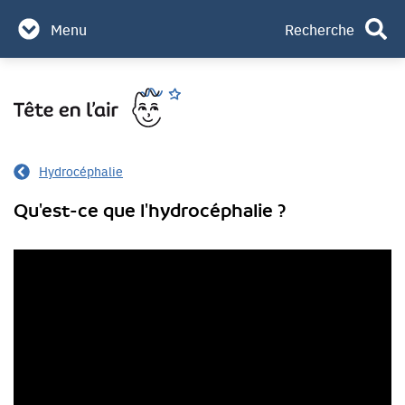
Partenaires & mécènes
Menu
Recherche
Contact
Aller
Rechercher
au
contenu
Hydrocéphalie
Qu'est-ce que l'hydrocéphalie ?