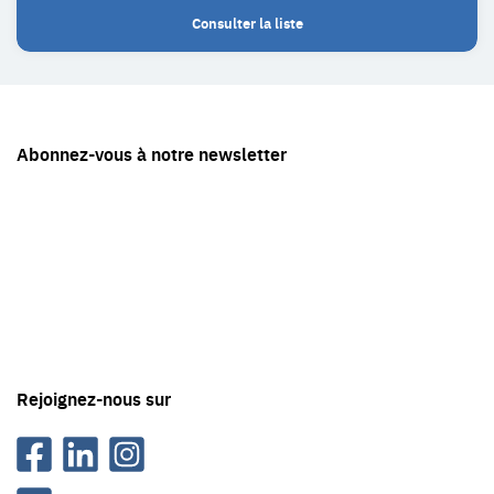
Consulter la liste
Restez
Abonnez-vous à notre newsletter
en
contact
avec
Tête
en
'air
Rejoignez-nous sur
Facebook
Linkedin
Instagram