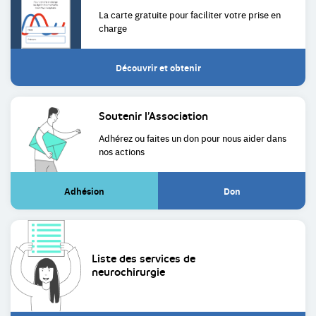
La carte gratuite pour faciliter
votre prise en
charge
Découvrir et obtenir
Soutenir
l’Association
Adhérez ou faites un don pour
nous aider dans
nos actions
Adhésion
Don
(Lien
(Lien
externe)
externe)
Liste des services de
neurochirurgie