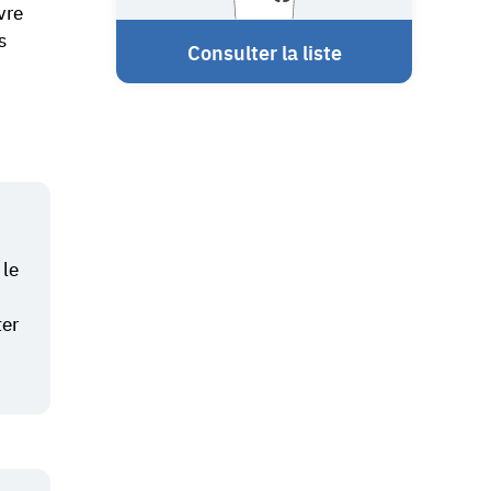
vre
s
Consulter la liste
 le
ter