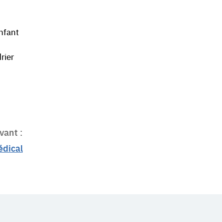
nfant
rier
vant :
édical