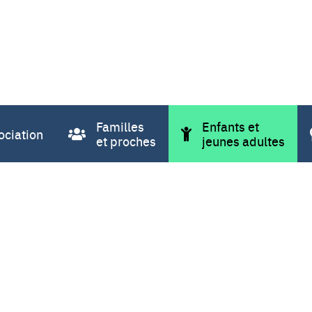
Familles
Enfants et
ociation
et proches
jeunes adultes