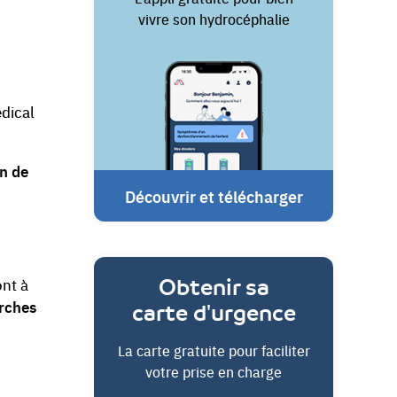
vivre son hydrocéphalie
édical
on de
Découvrir et télécharger
Obtenir sa
ont à
rches
carte d'urgence
La carte gratuite pour faciliter
votre prise en charge