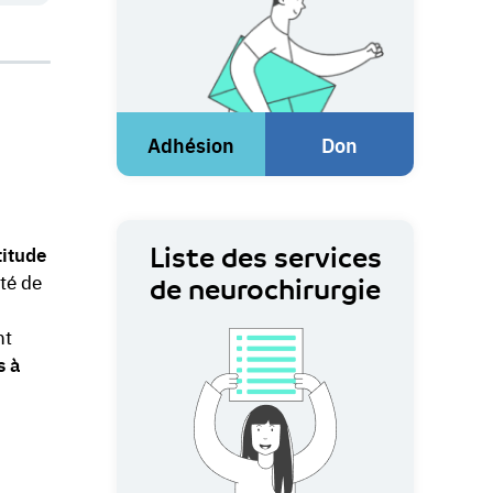
Adhésion
Don
(Lien
(Lien
externe)
externe)
titude
Liste des services
ité de
de neurochirurgie
nt
s à