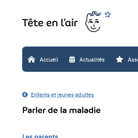
Aller
Rechercher
au
contenu
Accueil
Actualités
Ass
Enfants et jeunes adultes
Parler de la maladie
Les parents