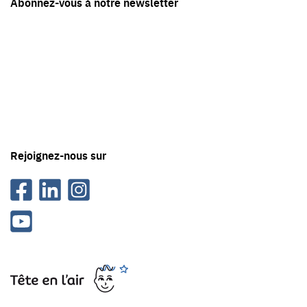
Abonnez-vous à notre newsletter
en
contact
avec
Tête
en
'air
Rejoignez-nous sur
Facebook
Linkedin
Instagram
Youtube
Tête
en
l'air