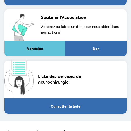
Soutenir
l’Association
Adhérez ou faites un don pour
nous aider dans
nos actions
Adhésion
Don
(Lien
(Lien
externe)
externe)
Liste des services de
neurochirurgie
Consulter la liste
Restez