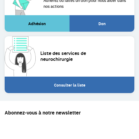
Adhérez ou faites un don pour
nous aider dans
nos actions
Adhésion
Don
(Lien
(Lien
externe)
externe)
Liste des services de
neurochirurgie
Consulter la liste
Restez
Abonnez-vous à notre newsletter
en
contact