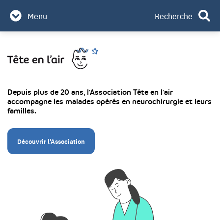
Partenaires & mécènes
Menu
Recherche
Contact
Aller
Rechercher
au
contenu
Depuis plus de 20 ans, l'Association Tête en l'air
accompagne les malades opérés en neurochirurgie et leurs
familles.
Découvrir l'Association