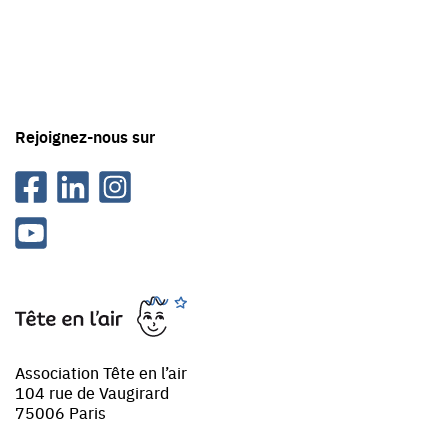
avec
Tête
en
'air
Rejoignez-nous sur
Facebook
Linkedin
Instagram
Youtube
Tête
en
l'air
Association Tête en l’air
104 rue de Vaugirard
75006 Paris