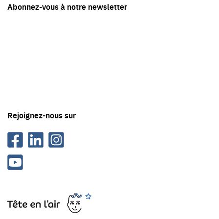
Abonnez-vous à notre newsletter
en
contact
avec
Tête
en
'air
Rejoignez-nous sur
Facebook
Linkedin
Instagram
Youtube
Tête
en