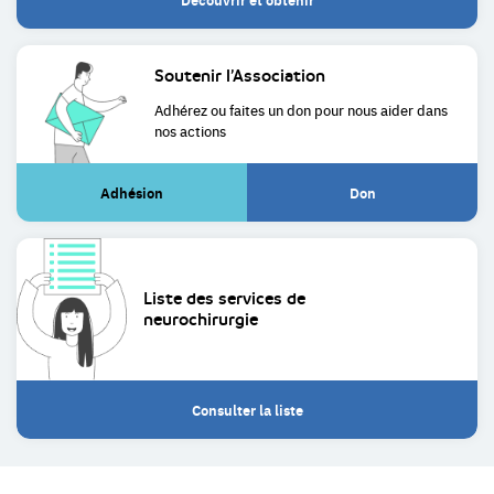
Soutenir
l’Association
Adhérez ou faites un don pour
nous aider dans
nos actions
Adhésion
Don
(Lien
(Lien
externe)
externe)
Liste des services de
neurochirurgie
Consulter la liste
Restez