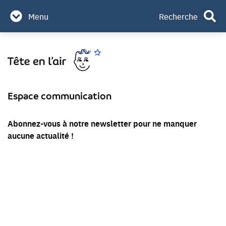
Partenaires & mécènes
Menu
Recherche
Contact
Aller
Rechercher
au
contenu
Espace communication
Abonnez-vous à notre newsletter pour ne manquer
aucune actualité !