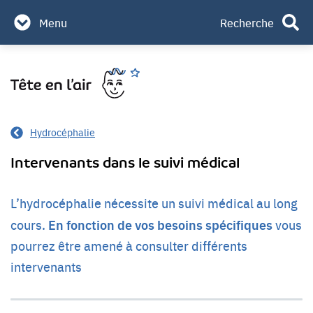
Partenaires & mécènes
Menu
Recherche
Contact
Aller
Rechercher
au
contenu
Hydrocéphalie
Intervenants dans le suivi médical
L’hydrocéphalie nécessite un suivi médical au long
En fonction de vos besoins spécifiques
cours.
vous
pourrez être amené à consulter différents
intervenants