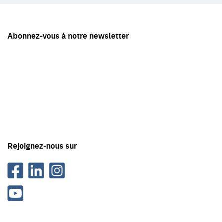
Restez
Abonnez-vous à notre newsletter
en
contact
avec
Tête
en
'air
Rejoignez-nous sur
Facebook
Linkedin
Instagram
Youtube