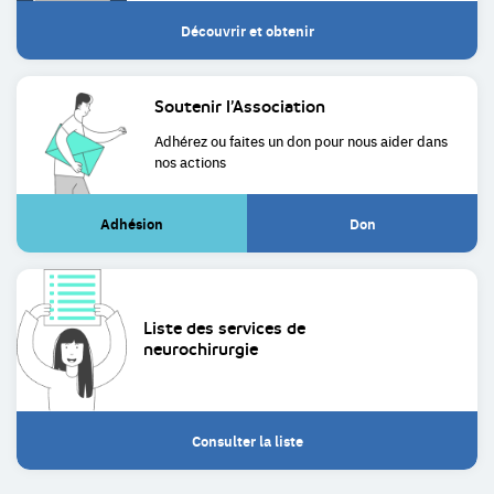
Découvrir et obtenir
Soutenir
l’Association
Adhérez ou faites un don pour
nous aider dans
nos actions
Adhésion
Don
(Lien
(Lien
externe)
externe)
Liste des services de
neurochirurgie
Consulter la liste