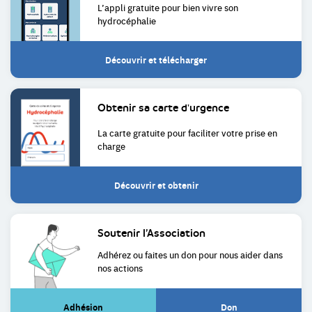
L’appli gratuite pour bien
vivre son
hydrocéphalie
Découvrir et télécharger
Obtenir sa
carte d'urgence
La carte gratuite pour faciliter
votre prise en
charge
Découvrir et obtenir
Soutenir
l’Association
Adhérez ou faites un don pour
nous aider dans
nos actions
Adhésion
Don
(Lien
(Lien