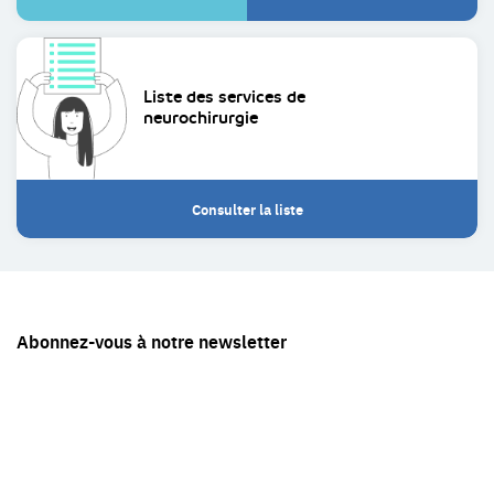
externe)
externe)
Liste des services de
neurochirurgie
Consulter la liste
Restez
Abonnez-vous à notre newsletter
en
contact
avec
Tête