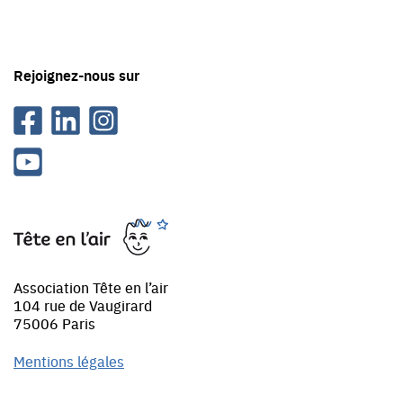
en
'air
Rejoignez-nous sur
Facebook
Linkedin
Instagram
Youtube
Tête
en
l'air
Association Tête en l’air
104 rue de Vaugirard
75006 Paris
Mentions légales