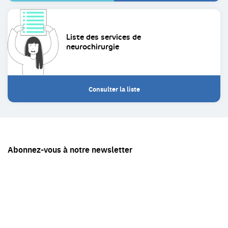
Liste des services de
neurochirurgie
Consulter la liste
Restez
Abonnez-vous à notre newsletter
en
contact
avec
Tête