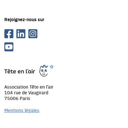
en
'air
Rejoignez-nous sur
Facebook
Linkedin
Instagram
Youtube
Tête
en
l'air
Association Tête en l’air
104 rue de Vaugirard
75006 Paris
Mentions légales