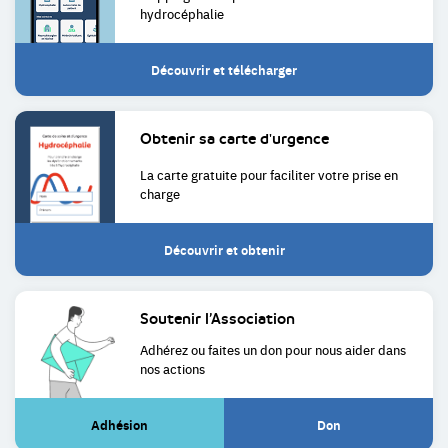
hydrocéphalie
Découvrir et télécharger
Obtenir sa
carte d'urgence
La carte gratuite pour faciliter
votre prise en
charge
Découvrir et obtenir
Soutenir
l’Association
Adhérez ou faites un don pour
nous aider dans
nos actions
Adhésion
Don
(Lien
(Lien
externe)
externe)