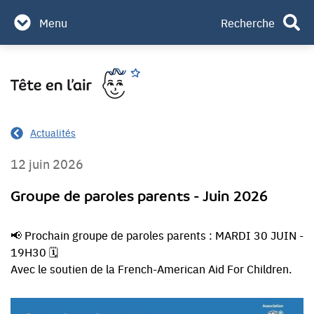
Partenaires & mécènes
Menu
Recherche
Contact
Aller
Rechercher
au
contenu
Actualités
12 juin 2026
Groupe de paroles parents - Juin 2026
📢 Prochain groupe de paroles parents : MARDI 30 JUIN -
19H30 🗓️
Avec le soutien de la French-American Aid For Children.