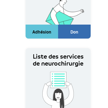
Adhésion
Don
(Lien
(Lien
externe)
externe)
Liste des services
de neurochirurgie