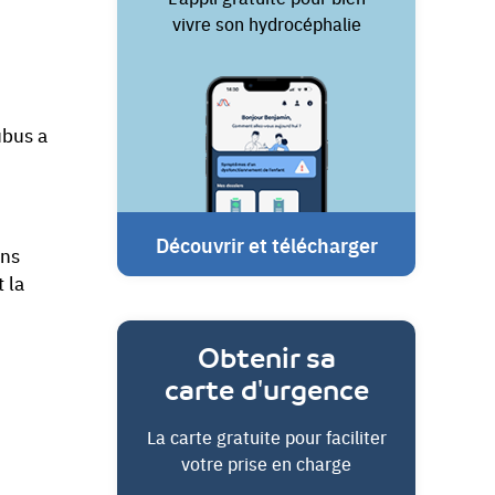
vivre son hydrocéphalie
ubus a
Découvrir et télécharger
ons
 la
Obtenir sa
carte d'urgence
La carte gratuite pour faciliter
votre prise en charge