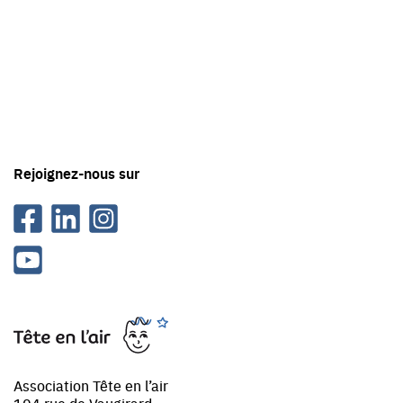
contact
avec
Tête
en
'air
Rejoignez-nous sur
Facebook
Linkedin
Instagram
Youtube
Tête
en
l'air
Association Tête en l’air