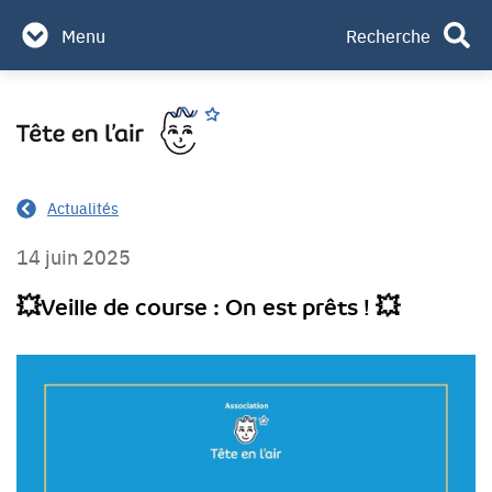
Partenaires & mécènes
Menu
Recherche
Contact
Aller
Rechercher
au
contenu
Actualités
14 juin 2025
💥Veille de course : On est prêts ! 💥