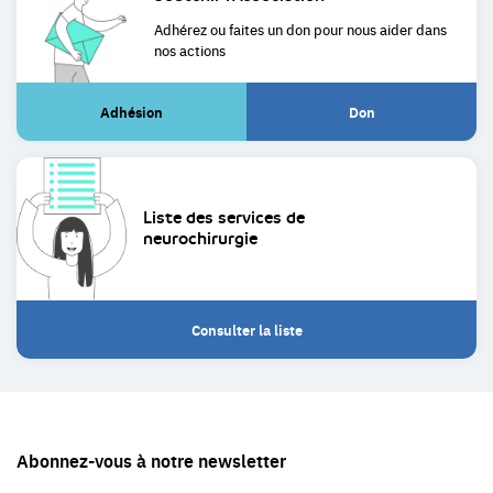
Adhérez ou faites un don pour
nous aider dans
nos actions
Adhésion
Don
(Lien
(Lien
externe)
externe)
Liste des services de
neurochirurgie
Consulter la liste
Restez
Abonnez-vous à notre newsletter
en