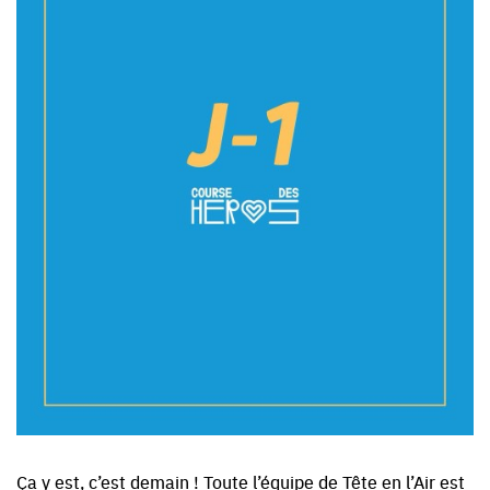
Ça y est, c’est demain ! Toute l’équipe de Tête en l’Air est