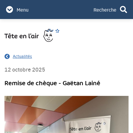
Partenaires & mécènes
Menu
Recherche
Contact
Aller
Rechercher
au
contenu
Actualités
12 octobre 2025
Remise de chèque - Gaëtan Lainé