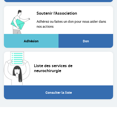
Soutenir
l’Association
Adhérez ou faites un don pour
nous aider dans
nos actions
Adhésion
Don
(Lien
(Lien
externe)
externe)
Liste des services de
neurochirurgie
Consulter la liste