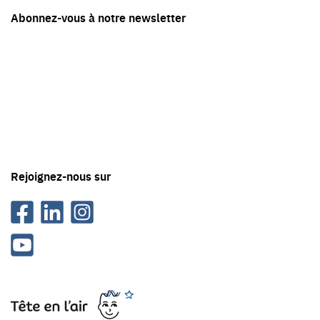
Restez
Abonnez-vous à notre newsletter
en
contact
avec
Tête
en
'air
Rejoignez-nous sur
Facebook
Linkedin
Instagram
Youtube
Tête
en