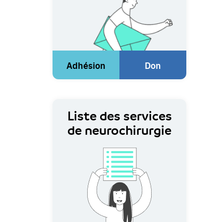
Adhésion
Don
(Lien
(Lien
externe)
externe)
Liste des services
de neurochirurgie