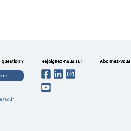
 question ?
Rejoignez-nous sur
Abonnez-vous 
Facebook
Linkedin
Instagram
cter
Youtube
asso.fr