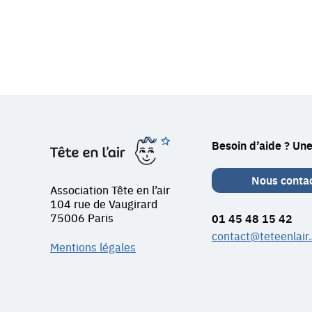
Restez
Tête
Besoin d’aide ? Une
en
en
contact
l'air
Nous conta
Association Tête en l’air
avec
104 rue de Vaugirard
75006 Paris
01 45 48 15 42
Tête
contact@teteenlair.
Mentions légales
en
l'air