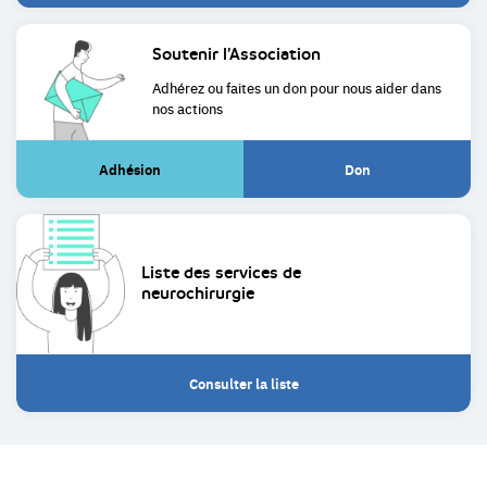
Soutenir
l’Association
Adhérez ou faites un don pour
nous aider dans
nos actions
Adhésion
Don
(Lien
(Lien
externe)
externe)
Liste des services de
neurochirurgie
Consulter la liste