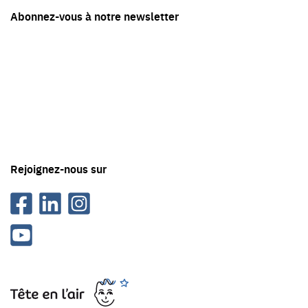
Restez
Abonnez-vous à notre newsletter
en
contact
avec
Tête
en
'air
Rejoignez-nous sur
Facebook
Linkedin
Instagram
Youtube
Tête
en