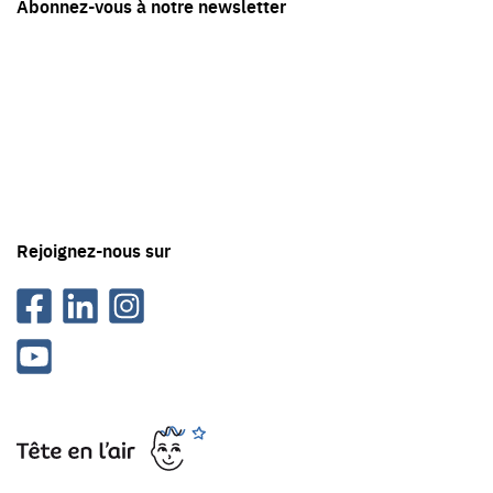
Abonnez-vous à notre newsletter
en
contact
avec
Tête
en
'air
Rejoignez-nous sur
Facebook
Linkedin
Instagram
Youtube
Tête
en
l'air