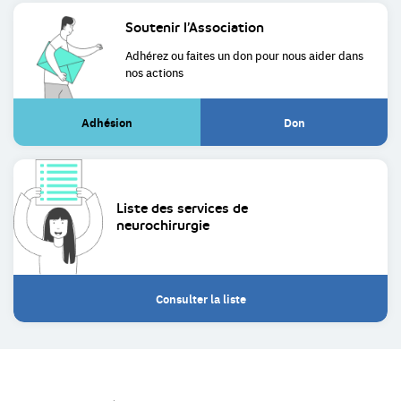
Soutenir
l’Association
Adhérez ou faites un don pour
nous aider dans
nos actions
Adhésion
Don
(Lien
(Lien
externe)
externe)
Liste des services de
neurochirurgie
Consulter la liste
Restez