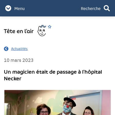
Partenaires & mécènes
Menu
Recherche
Contact
Aller
Rechercher
au
contenu
Actualités
10 mars 2023
Un magicien était de passage à l'hôpital
Necker