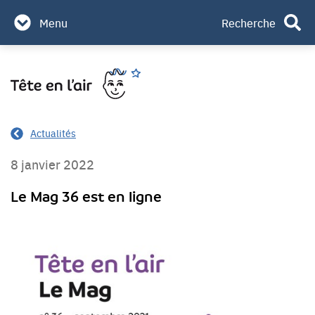
Partenaires & mécènes
Menu
Recherche
Contact
Aller
Rechercher
au
contenu
Actualités
8 janvier 2022
Le Mag 36 est en ligne