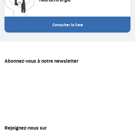
Consulter la liste
Restez
Abonnez-vous à notre newsletter
en
contact
avec
Tête
en
'air
Rejoignez-nous sur