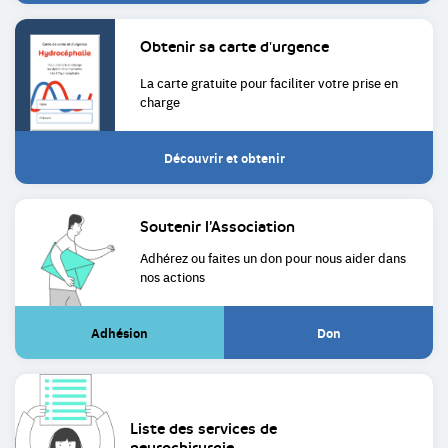
Obtenir sa
carte d'urgence
La carte gratuite pour faciliter
votre prise en
charge
Découvrir et obtenir
Soutenir
l’Association
Adhérez ou faites un don pour
nous aider dans
nos actions
Adhésion
Don
(Lien
(Lien
externe)
externe)
Liste des services de
neurochirurgie