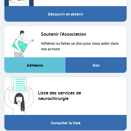
Découvrir et obtenir
Soutenir
l’Association
Adhérez ou faites un don pour
nous aider dans
nos actions
Adhésion
Don
(Lien
(Lien
externe)
externe)
Liste des services de
neurochirurgie
Consulter la liste