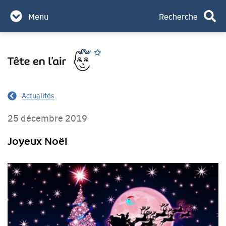
Partenaires & mécènes
Menu
Recherche
Contact
Aller
Rechercher
au
contenu
Actualités
25 décembre 2019
Joyeux Noël