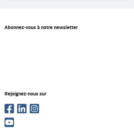
Restez
Abonnez-vous à notre newsletter
en
contact
avec
Tête
en
'air
Rejoignez-nous sur
Facebook
Linkedin
Instagram
Youtube