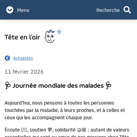
Partenaires & mécènes
Menu
Recherche
Contact
Aller
Rechercher
au
contenu
Actualités
11 février 2026
🩺 Journée mondiale des malades 🩺
Aujourd’hui, nous pensons à toutes les personnes
touchées par la maladie, à leurs proches, et à celles et
ceux qui les accompagnent chaque jour.
Écoute 👂🏼, soutien 💬, solidarité 🤝🏼 : autant de valeurs
essentielles qui sont au cœur de nos missions chez Tête