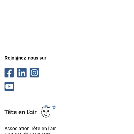
contact
avec
Tête
en
'air
Rejoignez-nous sur
Facebook
Linkedin
Instagram
Youtube
Tête
en
l'air
Association Tête en l’air