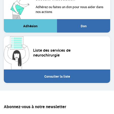
Adhérez ou faites un don pour
nous aider dans
nos actions
Adhésion
Don
(Lien
(Lien
externe)
externe)
Liste des services de
neurochirurgie
Consulter la liste
Restez
Abonnez-vous à notre newsletter
en