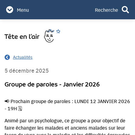
Partenaires & mécènes
Menu
Recherche
Contact
Aller
Rechercher
au
contenu
Actualités
5 décembre 2025
Groupe de paroles - Janvier 2026
📢 Prochain groupe de paroles : LUNDI 12 JANVIER 2026
- 19H 🗓️
Animé par un psychologue, ce groupe a pour objectif de
faire échanger les malades et anciens malades sur leur
façon de vivre avec la maladie et les difficultés éprouvées