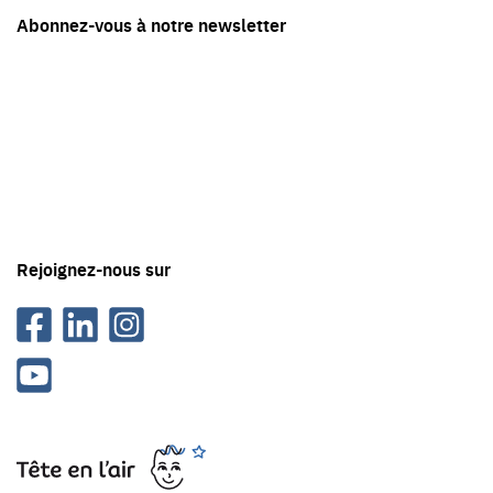
Restez
Abonnez-vous à notre newsletter
en
contact
avec
Tête
en
'air
Rejoignez-nous sur
Facebook
Linkedin
Instagram
Youtube
Tête
en