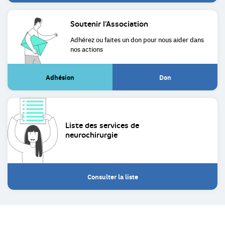
Soutenir
l’Association
Adhérez ou faites un don pour
nous aider dans
nos actions
Adhésion
Don
(Lien
(Lien
externe)
externe)
Liste des services de
neurochirurgie
Consulter la liste