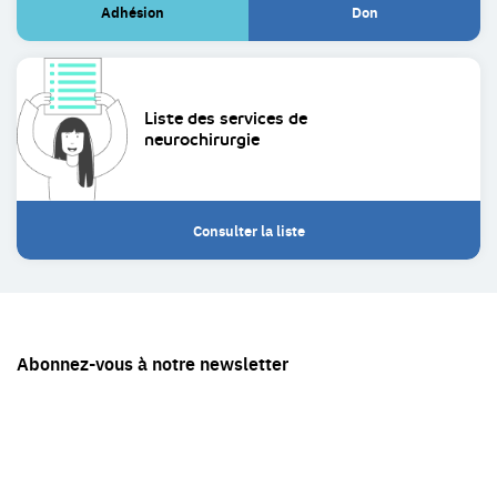
Adhésion
Don
(Lien
(Lien
externe)
externe)
Liste des services de
neurochirurgie
Consulter la liste
Restez
Abonnez-vous à notre newsletter
en
contact
avec