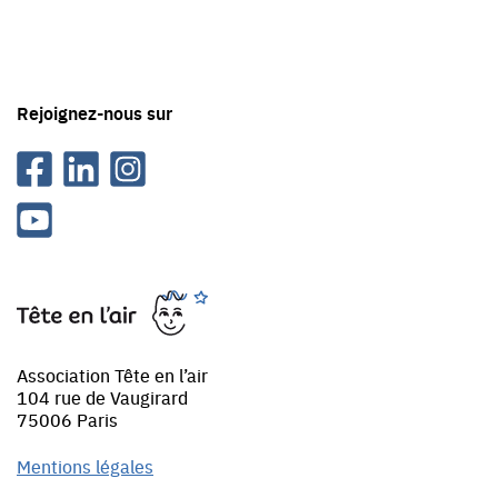
Tête
en
'air
Rejoignez-nous sur
Facebook
Linkedin
Instagram
Youtube
Tête
en
l'air
Association Tête en l’air
104 rue de Vaugirard
75006 Paris
Mentions légales