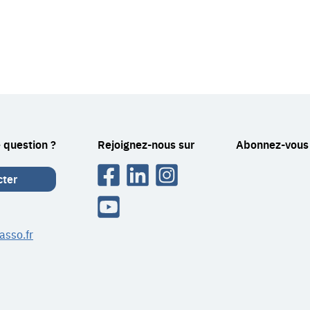
 question ?
Rejoignez-nous sur
Abonnez-vous 
Facebook
Linkedin
Instagram
cter
Youtube
asso.fr