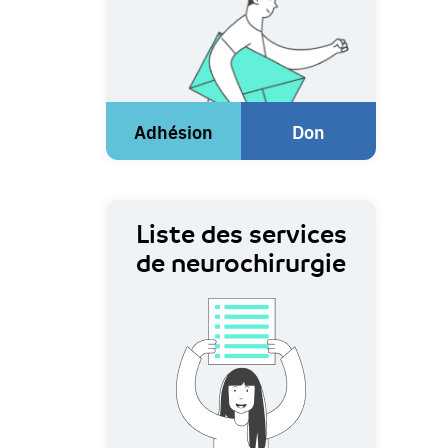
Adhésion
Don
(Lien
(Lien
externe)
externe)
Liste des services
de neurochirurgie