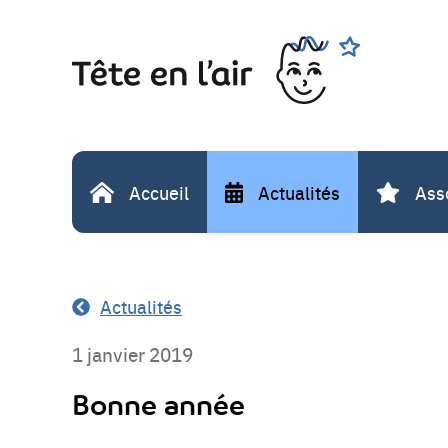
Aller
Rechercher
au
contenu
Accueil
Actualités
Ass
Actualités
1 janvier 2019
Bonne année