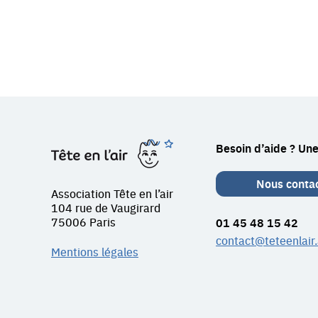
Restez
Tête
Besoin d’aide ? Une
en
en
contact
l'air
Nous conta
Association Tête en l’air
avec
104 rue de Vaugirard
75006 Paris
01 45 48 15 42
Tête
contact@teteenlair.
Mentions légales
en
l'air