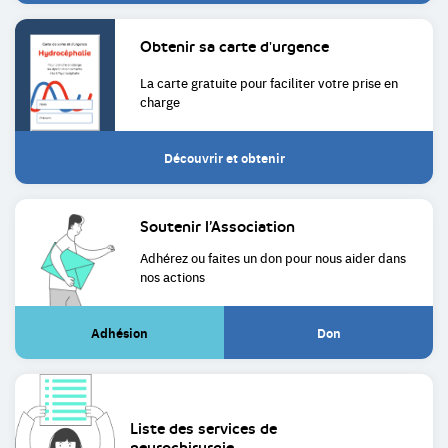
Obtenir sa
carte d'urgence
La carte gratuite pour faciliter
votre prise en
charge
Découvrir et obtenir
Soutenir
l’Association
Adhérez ou faites un don pour
nous aider dans
nos actions
Adhésion
Don
(Lien
(Lien
externe)
externe)
Liste des services de
neurochirurgie