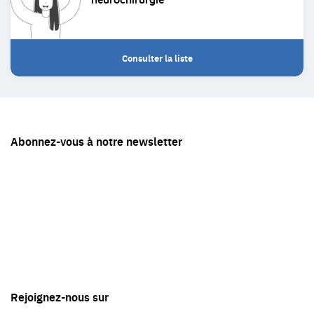
Consulter la liste
Restez
Abonnez-vous à notre newsletter
en
contact
avec
Tête
en
'air
Rejoignez-nous sur