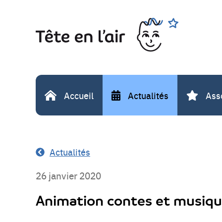
Aller
Rechercher
au
contenu
Accueil
Actualités
Ass
Actualités
26 janvier 2020
Animation contes et musiq