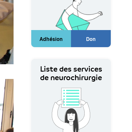
Adhésion
Don
(Lien
(Lien
externe)
externe)
Liste des services
de neurochirurgie