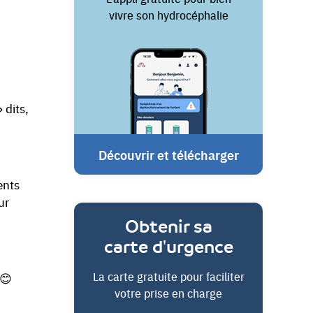
vivre son hydrocéphalie
 dits,
Découvrir et télécharger
ents
ur
Obtenir sa
carte d'urgence
La carte gratuite pour faciliter
 😊
votre prise en charge